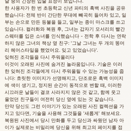
달 중의 긴장된 입술 표정이 보입니다.
한 사용자가 한 번 초등학교 신년 파티의 흑백 사진을 공유
했습니다: 전체 반이 간단한 무대에 빼곡히 들어차 있고, 일
부는 손으로 만든 등불을 들고, 일부는 종이 마스크를 쓰고
있습니다. 컬러화와 복원 후, 그녀는 갑자기 모서리의 빨간
스웨터를 입은 소녀를 인식했습니다 - 전학 후 다시는 연락
하지 않은 그녀의 책상 옆 친구: '그날 그녀는 두 개의 똥머
리 헤어스타일을 했었어요. 잊고 있었습니다'.
잊혀진 조각들을 다시 주워올리다
이것이 오래된 사진에 숨겨진 놀라움입니다. 기술은 이러
한 잊혀진 조각들에게 다시 주워올릴 수 있는 가능성을 줍
니다: 흐릿한 이미지가 선명해지고, 단조로운 흑백 이미지
에 색이 생기고, 정지된 순간이 동적으로 변할 때, 이러한
시끄러운 날들이 결코 사라지지 않은 것 같고, 함께 웃고
울었던 친구들이 여전히 당신 옆에 있는 것 같습니다.
만약 당신도 그런 이야기가 있는 오래된 사진 컬렉션을 가
지고 있다면, 기술을 사용해 그것들을 '새롭게' 해보세요.
복원된 사진에서 당시 만화를 두고 당신과 싸웠던 남자 아
이가 실제로는 비밀리에 당신을 위해 최고의 페이지를 접