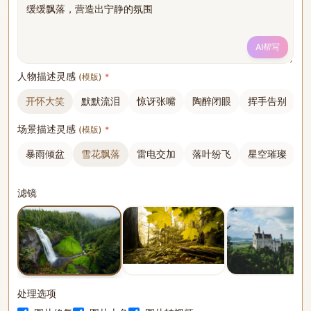
AI帮写
人物描述灵感
(
模版
)
*
开怀大笑
默默流泪
惊讶张嘴
陶醉闭眼
挥手告别
场景描述灵感
(
模版
)
*
暴雨倾盆
雪花飘落
雷电交加
落叶纷飞
星空璀璨
滤镜
真实滤镜
处理选项