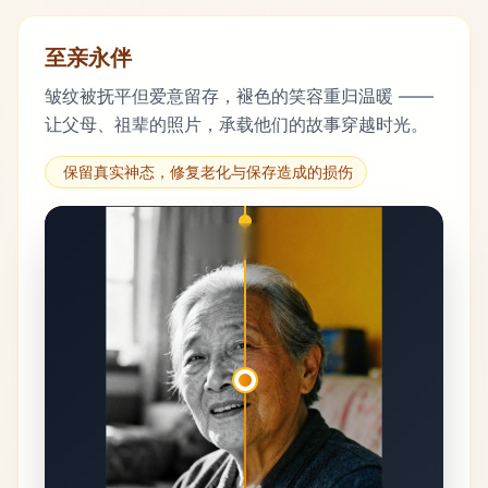
至亲永伴
皱纹被抚平但爱意留存，褪色的笑容重归温暖 ——
让父母、祖辈的照片，承载他们的故事穿越时光。
保留真实神态，修复老化与保存造成的损伤