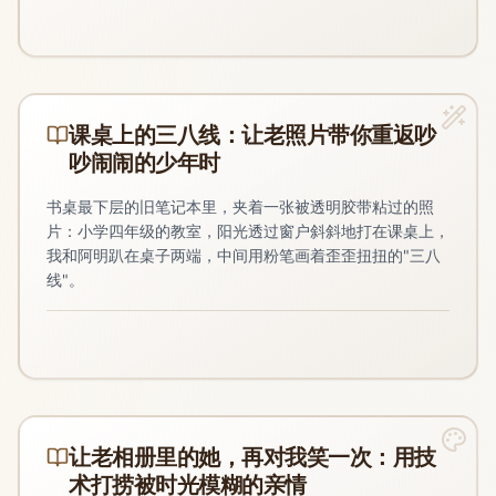
课桌上的三八线：让老照片带你重返吵
吵闹闹的少年时
书桌最下层的旧笔记本里，夹着一张被透明胶带粘过的照
片：小学四年级的教室，阳光透过窗户斜斜地打在课桌上，
我和阿明趴在桌子两端，中间用粉笔画着歪歪扭扭的"三八
线"。
让老相册里的她，再对我笑一次：用技
术打捞被时光模糊的亲情