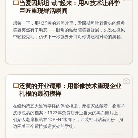
当爱因斯坦"动"起来：用AI技术让科学
巨匠重现鲜活瞬间
想象一下，那张泛黄的老照片里，爱因斯坦吐着舌头的经典
笑容突然有了动态——眼角的皱纹随笑容舒展，头发在微风
中轻轻晃动，仿佛下一秒就要开口对你讲述相对论的奥秘。
泛黄的开业请柬：用影像技术重现企业
扎根的最初模样
在纽约第五大道写字楼的保险柜里，摩根家族藏着一叠用羊
皮纸包裹的档案：1923年杂货店开业当天的黑白照片上，
创始人老摩根站在"OPEN"木牌下，西装袖口沾着面粉，身
边围着三个帮忙搬运货架的学徒。