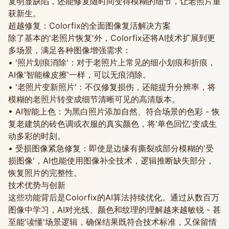
复明显缺陷，还能修复随时间变得模糊的细节，让老照片重
获新生。
超越修复：Colorfix的全面图像复活解决方案
除了基本的'老照片恢复'外，Colorfix还将AI技术扩展到更
多场景，满足各种图像增强需求：
• '照片划痕消除'：对于老照片上常见的细小划痕和折痕，
AI像'智能橡皮擦'一样，可以无痕消除。
• '老照片变新照片'：不仅修复损伤，还能提升分辨率，将
模糊的老照片转变成细节清晰可见的高清版本。
• AI智能上色：为黑白照片添加自然、符合场景的色彩 - 恢
复老建筑的砖色调或衣服的真实颜色，将'单色回忆'变成生
动多彩的时刻。
• 受损图像紧急修复：即使是边缘有撕裂或部分模糊的'受
损图像'，AI也能使用图像补全技术，逻辑推断缺失部分，
恢复照片的完整性。
技术优势与创新
这些功能背后是Colorfix的AI算法持续优化。通过从数百万
图像中学习，AI对光线、颜色和纹理的理解越来越敏锐 - 甚
至能'读懂'场景逻辑，确保结果既符合技术标准，又保留情