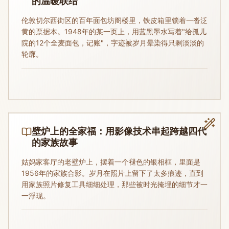
的温暖联结
伦敦切尔西街区的百年面包坊阁楼里，铁皮箱里锁着一沓泛
黄的票据本。1948年的某一页上，用蓝黑墨水写着"给孤儿
院的12个全麦面包，记账"，字迹被岁月晕染得只剩淡淡的
轮廓。
壁炉上的全家福：用影像技术串起跨越四代
的家族故事
姑妈家客厅的老壁炉上，摆着一个褪色的银相框，里面是
1956年的家族合影。岁月在照片上留下了太多痕迹，直到
用家族照片修复工具细细处理，那些被时光掩埋的细节才一
一浮现。