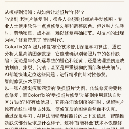
从模糊到清晰：AI如何让老照片'年轻'？
当谈到'老照片修复'时，很多人会想到传统的手动修图 - 专
业人士使用软件一点点修复划痕和调整颜色。但这种方法耗
时、劳动密集、成本高，难以修复精确细节。AI技术的出现
为照片修复带来了'智能时代'。
Colorfix的'AI照片修复'核心技术使用深度学习算法。通过
分析大量高清图像数据，它能准确识别老照片中的各种缺
陷：无论是年代久远导致的褪色和泛黄，还是物理损伤造成
的划痕、撕裂、污渍，甚至是严重模糊的面部和缺失细节。
AI都能快速定位这些问题，进行精准的针对性修复。
智能修复技术原理
以一张布满划痕和污渍的'受损照片'为例。传统修复需要逐
点修复，而Colorfix的'受损照片修复'功能则使用算法自动
区分'缺陷'和'有效信息'。它能在消除划痕的同时，保留照片
原有的纹理和复古外观，使修复后的图像自然而不失真。
通过深度学习，AI算法能够理解照片的上下文信息，智能推
断缺失部分应该是什么样子。这种'智能补全'技术不仅能修