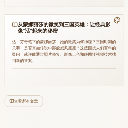
从蒙娜丽莎的微笑到三国英雄：让经典影
像"活"起来的秘密
达・芬奇笔下的蒙娜丽莎，她的微笑为何神秘？三国时期的
关羽，是否真如传说中那般威风凛凛？这些困扰人们百年的
疑问，或许能通过照片修复、影像上色和静图转视频技术找
到新的答案。
查看所有文章