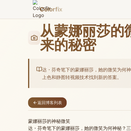
Colorfix
从蒙娜丽莎的
来的秘密
达・芬奇笔下的蒙娜丽莎，她的微笑为何神
上色和静图转视频技术找到新的答案。
返回博客列表
蒙娜丽莎的神秘微笑
达・芬奇笔下的蒙娜丽莎，她的微笑为何神秘？三