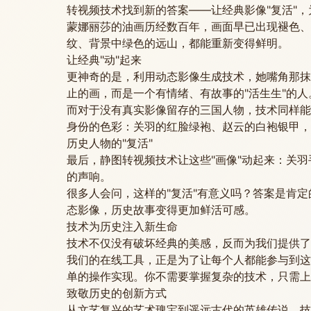
转视频技术找到新的答案——让经典影像"复活"
蒙娜丽莎的油画历经数百年，画面早已出现褪色、
纹、背景中绿色的远山，都能重新变得鲜明。
让经典"动"起来
更神奇的是，利用动态影像生成技术，她嘴角那抹
止的画，而是一个有情绪、有故事的"活生生"的人
而对于没有真实影像留存的三国人物，技术同样能
身份的色彩：关羽的红脸绿袍、赵云的白袍银甲，
历史人物的"复活"
最后，静图转视频技术让这些"画像"动起来：关
的声响。
很多人会问，这样的"复活"有意义吗？答案是肯
态影像，历史故事变得更加鲜活可感。
技术为历史注入新生命
技术不仅没有破坏经典的美感，反而为我们提供了
我们的在线工具，正是为了让每个人都能参与到这
单的操作实现。你不需要掌握复杂的技术，只需上
致敬历史的创新方式
从文艺复兴的艺术瑰宝到遥远古代的英雄传说，技