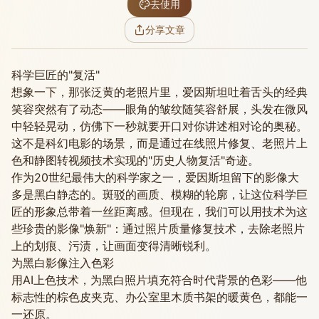
去使用
分享文章
科学巨匠的"复活"
想象一下，那张泛黄的老照片里，爱因斯坦吐着舌头的经典
笑容突然有了动态——眼角的皱纹随笑容舒展，头发在微风
中轻轻晃动，仿佛下一秒就要开口对你讲述相对论的奥秘。
这不是科幻电影的场景，而是通过在线照片修复、老照片上
色和静图转视频技术实现的"历史人物复活"奇迹。
作为20世纪最伟大的科学家之一，爱因斯坦留下的影像大
多是黑白静态的。斑驳的画质、模糊的轮廓，让这位科学巨
匠的形象总带着一丝距离感。但现在，我们可以用技术为这
些珍贵的影像"焕新"：通过照片质量修复技术，去除老照片
上的划痕、污渍，让画面变得清晰锐利。
为黑白影像注入色彩
用AI上色技术，为黑白照片填充符合时代背景的色彩——他
标志性的棕色皮夹克、办公室里木质书架的暖黄色，都能一
一还原。