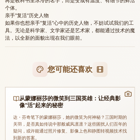
再是教科书里冰冷的名字，而是变成有温度、有细节的鲜活
个体。
亲手"复活"历史人物
如果你也想亲手"复活"心中的历史人物，不妨试试我们的工
具。无论是科学家、文学家还是艺术家，都能通过技术的魔
法，以全新的面貌出现在我们眼前。
您可能还喜欢
从蒙娜丽莎的微笑到三国英雄：让经典影
像"活"起来的秘密
达・芬奇笔下的蒙娜丽莎，她的微笑为何神秘？三国时期的
关羽，是否真如传说中那般威风凛凛？这些困扰人们百年的
疑问，或许能通过照片修复、影像上色和静图转视频技术找
到新的答案。