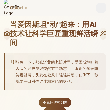
Colorfix
切换
当爱因斯坦"动"起来：用AI
技术让科学巨匠重现鲜活瞬
间
想象一下，那张泛黄的老照片里，爱因斯坦吐着
舌头的经典笑容突然有了动态——眼角的皱纹随
笑容舒展，头发在微风中轻轻晃动，仿佛下一秒
就要开口对你讲述相对论的奥秘。
返回博客列表