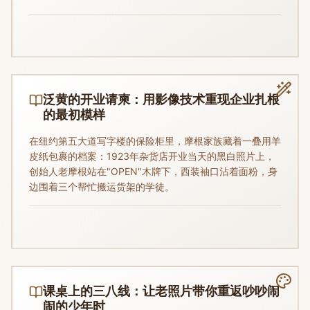
泛黄的开业请柬：用影像技术重现企业扎根
的最初模样
在纽约第五大道写字楼的保险柜里，摩根家族藏着一叠用羊
皮纸包裹的档案：1923年杂货店开业当天的黑白照片上，
创始人老摩根站在"OPEN"木牌下，西装袖口沾着面粉，身
边围着三个帮忙搬运货架的学徒。
课桌上的三八线：让老照片带你重返吵吵闹
闹的少年时