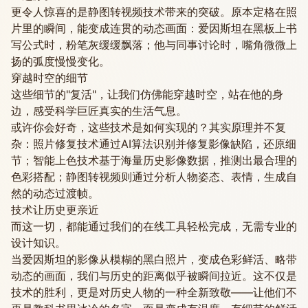
更令人惊喜的是静图转视频技术带来的突破。原本定格在照
片里的瞬间，能变成连贯的动态画面：爱因斯坦在黑板上书
写公式时，粉笔灰缓缓飘落；他与同事讨论时，嘴角微微上
扬的弧度慢慢变化。
穿越时空的细节
这些细节的"复活"，让我们仿佛能穿越时空，站在他的身
边，感受科学巨匠真实的生活气息。
或许你会好奇，这些技术是如何实现的？其实原理并不复
杂：照片修复技术通过AI算法识别并修复影像缺陷，还原细
节；智能上色技术基于海量历史影像数据，推测出最合理的
色彩搭配；静图转视频则通过分析人物姿态、表情，生成自
然的动态过渡帧。
技术让历史更亲近
而这一切，都能通过我们的在线工具轻松完成，无需专业的
设计知识。
当爱因斯坦的影像从模糊的黑白照片，变成色彩鲜活、略带
动态的画面，我们与历史的距离似乎被瞬间拉近。这不仅是
技术的胜利，更是对历史人物的一种全新致敬——让他们不